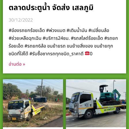
ตลาดประตูน้ำ จัดส่ง เสลภูมิ
30/12/2022
#อ๋องรถยกร้อยเอ็ด #พ่วงแบต #เติมน้ำมัน #เปลี่ยนล้อ
#ช่วยเหลือฉุกเฉิน #บริการ24ชม. #รถสไลด์ร้อยเอ็ด #รถยก
ร้อยเอ็ด #รถยก6ล้อ ขนย้ายรถ ขนย้ายสิ่งของ ขนย้ายทุก
ชนิดที่ใส่ได้ #รับซื้อซากรถทุกชนิด_ราคาดี
0
อ่านต่อ »