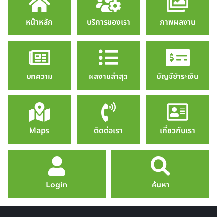
หน้าหลัก
บริการของเรา
ภาพผลงาน
บทความ
ผลงานล่าสุด
บัญชีชำระเงิน
Maps
ติดต่อเรา
เกี่ยวกับเรา
Login
ค้นหา