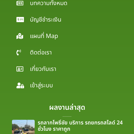
บทความทั้งหมด
บัญชีชำระเงิน
แผนที่ Map
ติดต่อเรา
เกี่ยวกับเรา
เข้าสู่ระบบ
ผลงานล่าสุด
รถลากโพธิ์ชัย บริการ รถยกรถสไลด์ 24
ชั่วโมง ราคาถูก