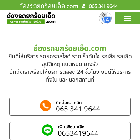
อ๋องรถยกร้อยเอ็ด.com
065 341 9644
อ๋องรถยกร้อยเอ็ด.com
ยินดีให้บริการ รถยกรถสไลด์ รวดเร็วทันใจ รถเสีย รถเกิด
อุบัติเหตุ แบตหมด ยางรั่ว
นึกถึงเราพร้อมให้บริการตลอด 24 ชั่วโมง ยินดีให้บริการ
ทั้งใน และ นอกสถานที่
ติดต่อเรา คลิก
065 341 9644
เพิ่มเพื่อน คลิก
0653419644