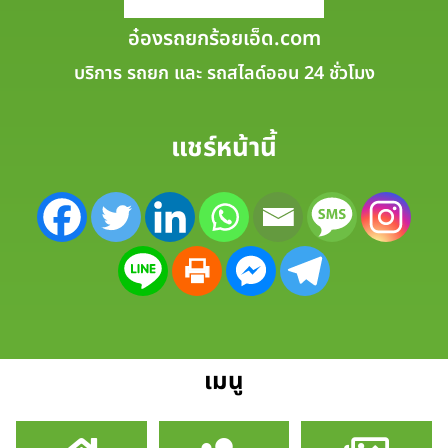
อ๋องรถยกร้อยเอ็ด.com
บริการ รถยก และ รถสไลด์ออน 24 ชั่วโมง
แชร์หน้านี้
เมนู