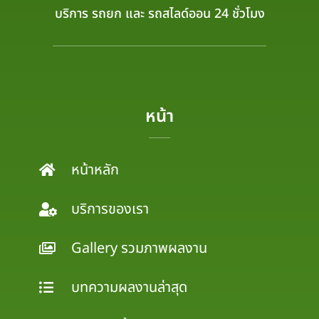
บริการ รถยก และ รถสไลด์ออน 24 ชั่วโมง
หน้า
หน้าหลัก
บริการของเรา
Gallery รวมภาพผลงาน
บทความผลงานล่าสุด