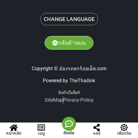
CHANGE LANGUAGE
กลับด้านบน
Copyright © อ๋องรถยกร้อยเอ็ด.com
Powered by TheThailink
รับทำเว็บไซต์
SiteMap
Privacy-Policy
ติดต่อ
หน้าหลัก
เมนู
แชร์
เพิ่มเติม