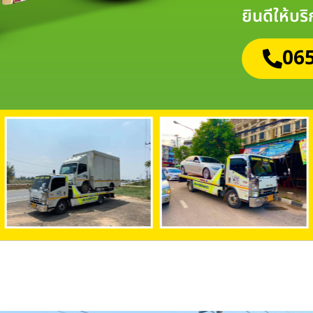
ยินดีให้บร
065