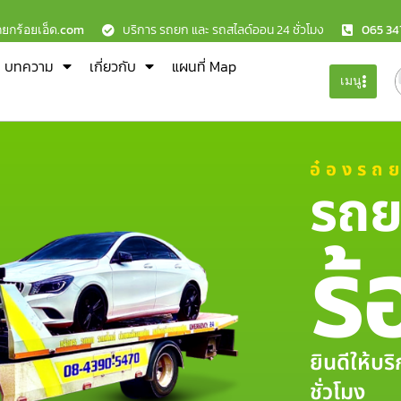
ถยกร้อยเอ็ด.com
บริการ รถยก และ รถสไลด์ออน 24 ชั่วโมง
065 34
บทความ
เกี่ยวกับ
แผนที่ Map
เมนู
อ๋องรถ
รถย
ร้
ยินดีให้บ
ชั่วโมง