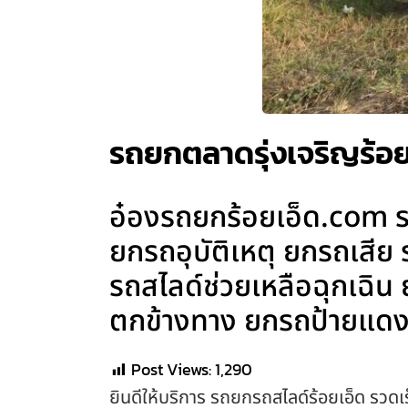
รถยกตลาดรุ่งเจริญร้อย
อ๋องรถยกร้อยเอ็ด.com รถ
ยกรถอุบัติเหตุ ยกรถเสีย
รถสไลด์ช่วยเหลือฉุกเฉิ
ตกข้างทาง ยกรถป้ายแดง 
Post Views:
1,290
ยินดีให้บริการ รถยกรถสไลด์ร้อยเอ็ด รวดเร