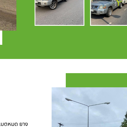
ุ แบตหมด ยาง