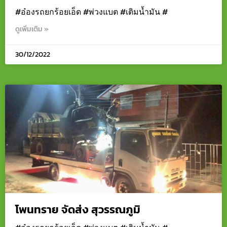
#อ๋องรถยกร้อยเอ็ด #พ่วงแบต #เติมน้ำมัน #
ดูเพิ่มเติม »
30/12/2022
โพนทราย จัดส่ง สุวรรณภูมิ