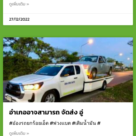
ดูเพิ่มเติม »
27/12/2022
อำเภออาจสามารถ จัดส่ง อู่
#อ๋องรถยกร้อยเอ็ด #พ่วงแบต #เติมน้ำมัน #
ดูเพิ่มเติม »