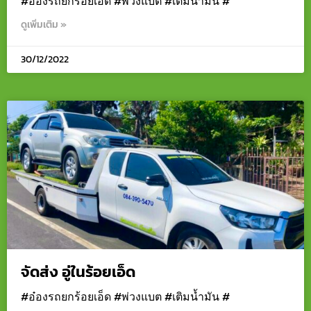
#อ๋องรถยกร้อยเอ็ด #พ่วงแบต #เติมน้ำมัน #
ดูเพิ่มเติม »
30/12/2022
จัดส่ง อู่ในร้อยเอ็ด
#อ๋องรถยกร้อยเอ็ด #พ่วงแบต #เติมน้ำมัน #