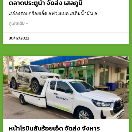
ตลาดประตูน้ำ จัดส่ง เสลภูมิ
#อ๋องรถยกร้อยเอ็ด #พ่วงแบต #เติมน้ำมัน #
ดูเพิ่มเติม »
30/12/2022
หน้าโรบินสันร้อยเอ็ด จัดส่ง จังหาร