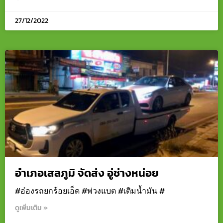
27/12/2022
อำเภอเสลภูมิ จัดส่ง อู่ช่างหน่อย
#อ๋องรถยกร้อยเอ็ด #พ่วงแบต #เติมน้ำมัน #
ดูเพิ่มเติม »