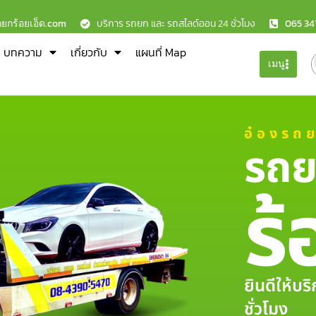
ถยกร้อยเอ็ด.com
บริการ รถยก และ รถสไลด์ออน 24 ชั่วโมง
065 34
บทความ
เกี่ยวกับ
แผนที่ Map
เมนู
อ๋องรถ
รถย
ร้
ยินดีให้บ
ชั่วโมง