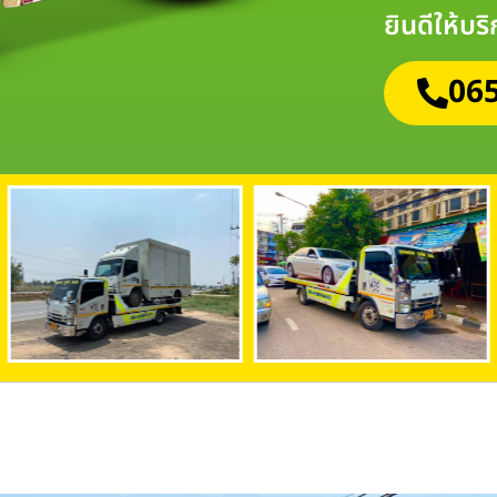
ยินดีให้บร
065