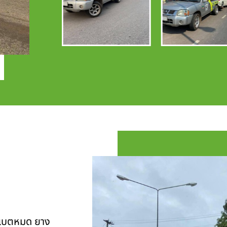
ุ แบตหมด ยาง