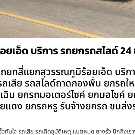
อยเอ็ด บริการ รถยกรถสไลด์ 24 ช
ถยกสี่แยกสุวรรณภูมิร้อยเอ็ด บริ
ยกรถเสีย รถสไลด์ถาดกองพื้น ยกรถให
ุกเฉิน ยกรถมอเตอร์ไซค์ ยกมอไซค์
ยแดง ยกรถหรู รับจ้างยกรถ ขนส่งร
็วทันใจ รถเสีย รถเกิดอุบัติเหตุ แบตหมด ยางรั่ว นึกถึงเรา