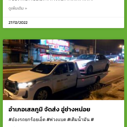
ดูเพิ่มเติม »
27/12/2022
อำเภอเสลภูมิ จัดส่ง อู่ช่างหน่อย
#อ๋องรถยกร้อยเอ็ด #พ่วงแบต #เติมน้ำมัน #