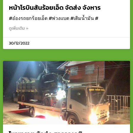
หน้าโรบินสันร้อยเอ็ด จัดส่ง จังหาร
#อ๋องรถยกร้อยเอ็ด #พ่วงแบต #เติมน้ำมัน #
ดูเพิ่มเติม »
30/12/2022