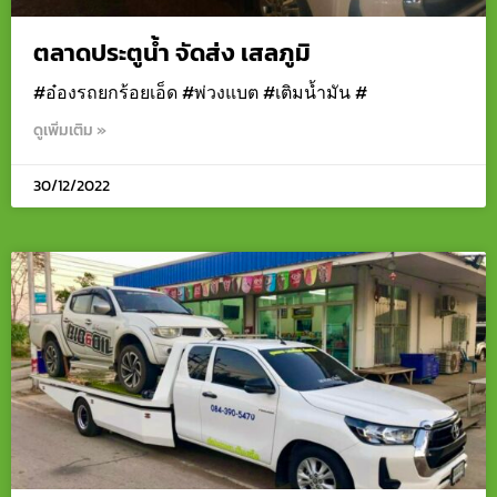
ตลาดประตูน้ำ จัดส่ง เสลภูมิ
#อ๋องรถยกร้อยเอ็ด #พ่วงแบต #เติมน้ำมัน #
ดูเพิ่มเติม »
30/12/2022