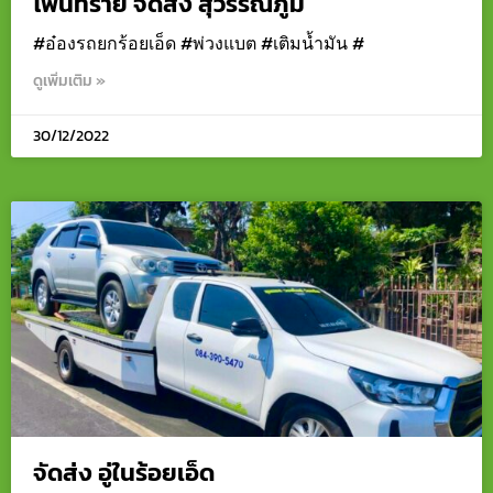
โพนทราย จัดส่ง สุวรรณภูมิ
#อ๋องรถยกร้อยเอ็ด #พ่วงแบต #เติมน้ำมัน #
ดูเพิ่มเติม »
30/12/2022
จัดส่ง อู่ในร้อยเอ็ด