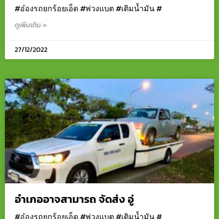
#อ๋องรถยกร้อยเอ็ด #พ่วงแบต #เติมน้ำมัน #
ดูเพิ่มเติม »
27/12/2022
อำเภออาจสามารถ จัดส่ง อู่
#อ๋องรถยกร้อยเอ็ด #พ่วงแบต #เติมน้ำมัน #