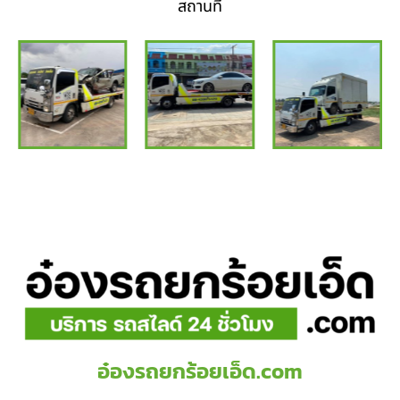
สถานที่
อ๋องรถยกร้อยเอ็ด.com