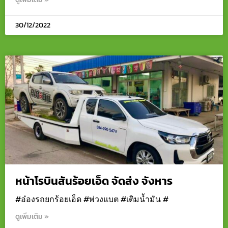
30/12/2022
หน้าโรบินสันร้อยเอ็ด จัดส่ง จังหาร
#อ๋องรถยกร้อยเอ็ด #พ่วงแบต #เติมน้ำมัน #
ดูเพิ่มเติม »