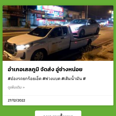
อำเภอเสลภูมิ จัดส่ง อู่ช่างหน่อย
#อ๋องรถยกร้อยเอ็ด #พ่วงแบต #เติมน้ำมัน #
ดูเพิ่มเติม »
27/12/2022