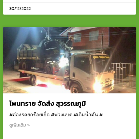
30/12/2022
โพนทราย จัดส่ง สุวรรณภูมิ
#อ๋องรถยกร้อยเอ็ด #พ่วงแบต #เติมน้ำมัน #
ดูเพิ่มเติม »