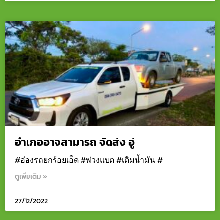
อำเภออาจสามารถ จัดส่ง อู่
#อ๋องรถยกร้อยเอ็ด #พ่วงแบต #เติมน้ำมัน #
ดูเพิ่มเติม »
27/12/2022