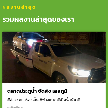
ผลงานล่าสุด
รวมผลงานล่าสุดของเรา
ตลาดประตูน้ำ จัดส่ง เสลภูมิ
#อ๋องรถยกร้อยเอ็ด #พ่วงแบต #เติมน้ำมัน #
ดูเพิ่มเติม »