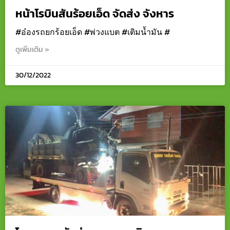
หน้าโรบินสันร้อยเอ็ด จัดส่ง จังหาร
#อ๋องรถยกร้อยเอ็ด #พ่วงแบต #เติมน้ำมัน #
ดูเพิ่มเติม »
30/12/2022