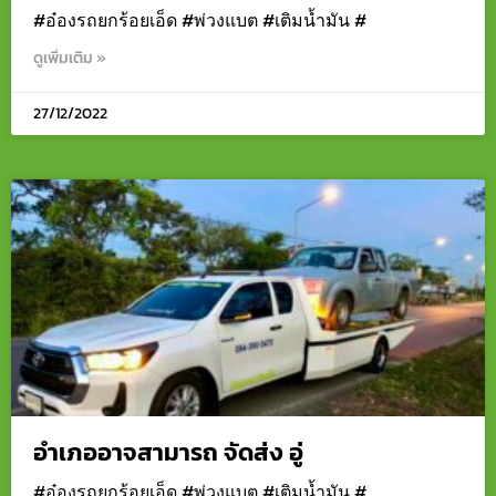
#อ๋องรถยกร้อยเอ็ด #พ่วงแบต #เติมน้ำมัน #
ดูเพิ่มเติม »
27/12/2022
อำเภออาจสามารถ จัดส่ง อู่
#อ๋องรถยกร้อยเอ็ด #พ่วงแบต #เติมน้ำมัน #