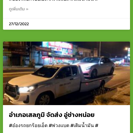
ดูเพิ่มเติม »
27/12/2022
อำเภอเสลภูมิ จัดส่ง อู่ช่างหน่อย
#อ๋องรถยกร้อยเอ็ด #พ่วงแบต #เติมน้ำมัน #