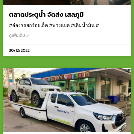
ตลาดประตูน้ำ จัดส่ง เสลภูมิ
#อ๋องรถยกร้อยเอ็ด #พ่วงแบต #เติมน้ำมัน #
ดูเพิ่มเติม »
30/12/2022