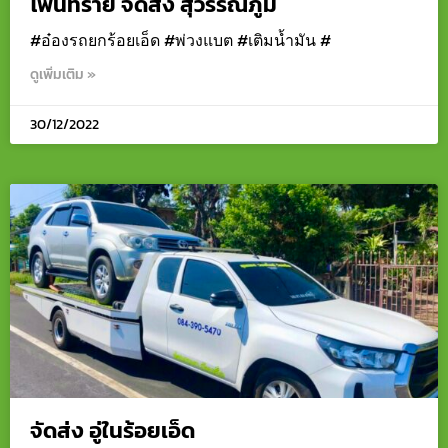
โพนทราย จัดส่ง สุวรรณภูมิ
#อ๋องรถยกร้อยเอ็ด #พ่วงแบต #เติมน้ำมัน #
ดูเพิ่มเติม »
30/12/2022
จัดส่ง อู่ในร้อยเอ็ด