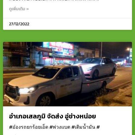
ดูเพิ่มเติม »
27/12/2022
อำเภอเสลภูมิ จัดส่ง อู่ช่างหน่อย
#อ๋องรถยกร้อยเอ็ด #พ่วงแบต #เติมน้ำมัน #