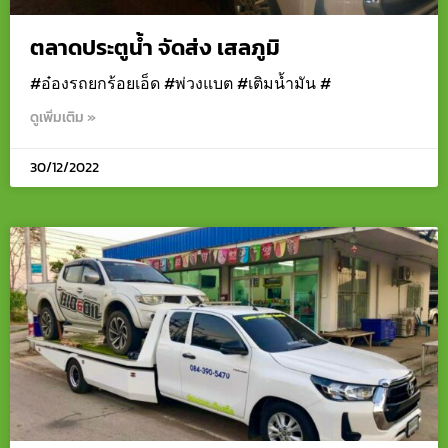
ตลาดประตูน้ำ จัดส่ง เสลภูมิ
#อ๋องรถยกร้อยเอ็ด #พ่วงแบต #เติมน้ำมัน #
ดูเพิ่มเติม »
30/12/2022