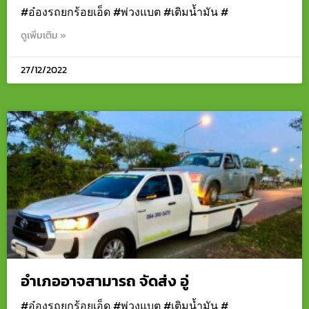
#อ๋องรถยกร้อยเอ็ด #พ่วงแบต #เติมน้ำมัน #
ดูเพิ่มเติม »
27/12/2022
อำเภออาจสามารถ จัดส่ง อู่
#อ๋องรถยกร้อยเอ็ด #พ่วงแบต #เติมน้ำมัน #