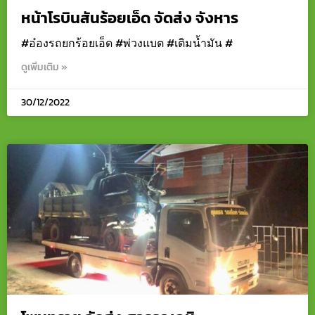
หน้าโรบินสันร้อยเอ็ด จัดส่ง จังหาร
#อ๋องรถยกร้อยเอ็ด #พ่วงแบต #เติมน้ำมัน #
ดูเพิ่มเติม »
30/12/2022