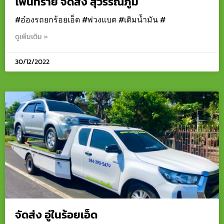
โพนทราย จัดส่ง สุวรรณภูมิ
#อ๋องรถยกร้อยเอ็ด #พ่วงแบต #เติมน้ำมัน #
ดูเพิ่มเติม »
30/12/2022
จัดส่ง อู่ในร้อยเอ็ด