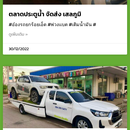
ตลาดประตูน้ำ จัดส่ง เสลภูมิ
#อ๋องรถยกร้อยเอ็ด #พ่วงแบต #เติมน้ำมัน #
ดูเพิ่มเติม »
30/12/2022