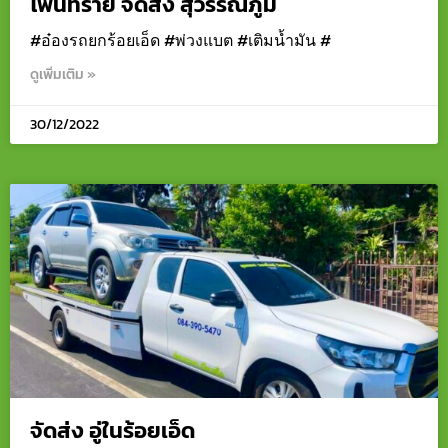
โพนทราย จัดส่ง สุวรรณภูมิ
#อ๋องรถยกร้อยเอ็ด #พ่วงแบต #เติมน้ำมัน #
ดูเพิ่มเติม »
30/12/2022
จัดส่ง อู่ในร้อยเอ็ด