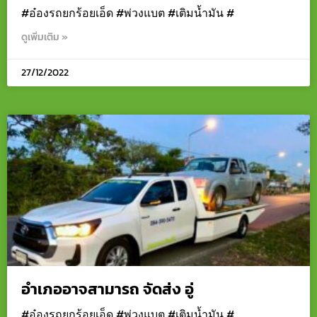
#อ๋องรถยกร้อยเอ็ด #พ่วงแบต #เติมน้ำมัน #
ดูเพิ่มเติม »
27/12/2022
อำเภออาจสามารถ จัดส่ง อู่
#อ๋องรถยกร้อยเอ็ด #พ่วงแบต #เติมน้ำมัน #