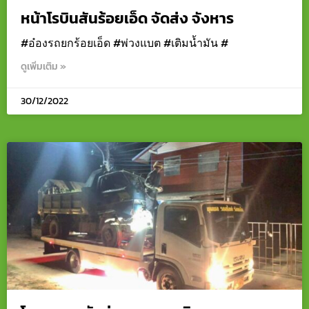
หน้าโรบินสันร้อยเอ็ด จัดส่ง จังหาร
#อ๋องรถยกร้อยเอ็ด #พ่วงแบต #เติมน้ำมัน #
ดูเพิ่มเติม »
30/12/2022