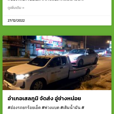
ดูเพิ่มเติม »
27/12/2022
อำเภอเสลภูมิ จัดส่ง อู่ช่างหน่อย
#อ๋องรถยกร้อยเอ็ด #พ่วงแบต #เติมน้ำมัน #