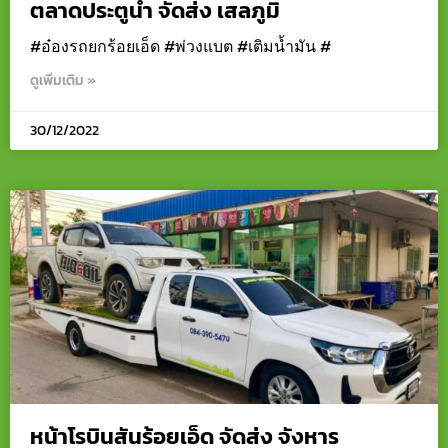
ตลาดประตูน้ำ จัดส่ง เสลภูมิ
#อ๋องรถยกร้อยเอ็ด #พ่วงแบต #เติมน้ำมัน #
ดูเพิ่มเติม »
30/12/2022
หน้าโรบินสันร้อยเอ็ด จัดส่ง จังหาร