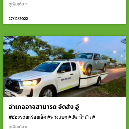
ดูเพิ่มเติม »
27/12/2022
อำเภออาจสามารถ จัดส่ง อู่
#อ๋องรถยกร้อยเอ็ด #พ่วงแบต #เติมน้ำมัน #
ดูเพิ่มเติม »