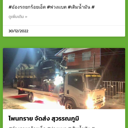
#อ๋องรถยกร้อยเอ็ด #พ่วงแบต #เติมน้ำมัน #
ดูเพิ่มเติม »
30/12/2022
โพนทราย จัดส่ง สุวรรณภูมิ