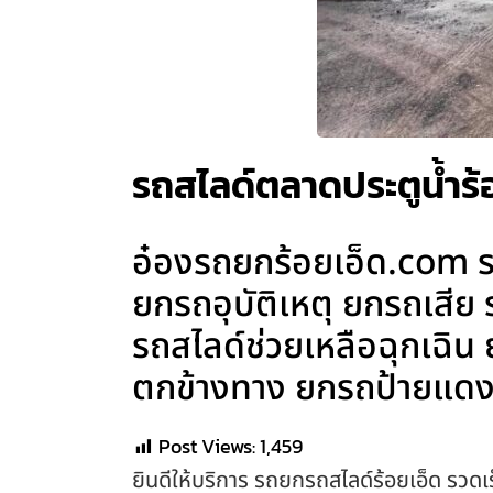
รถสไลด์ตลาดประตูน้ำร้อ
อ๋องรถยกร้อยเอ็ด.com รถ
ยกรถอุบัติเหตุ ยกรถเสีย
รถสไลด์ช่วยเหลือฉุกเฉิ
ตกข้างทาง ยกรถป้ายแดง 
Post Views:
1,459
ยินดีให้บริการ รถยกรถสไลด์ร้อยเอ็ด รวดเร