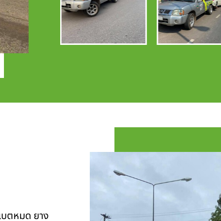
ุ แบตหมด ยาง