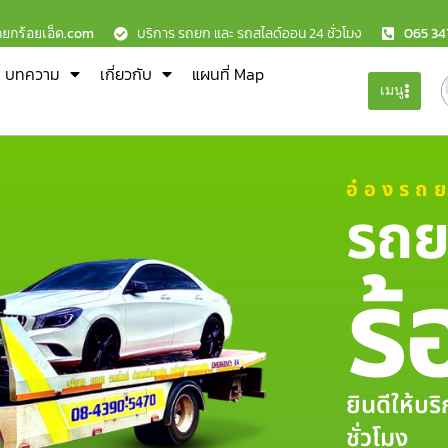
ถยกร้อยเอ็ด.com
บริการ รถยก และ รถสไลด์ออน 24 ชั่วโมง
065 34
บทความ
เกี่ยวกับ
แผนที่ Map
เมนู
อ๋องรถ
รถย
ร้
ยินดีให้บ
ชั่วโมง