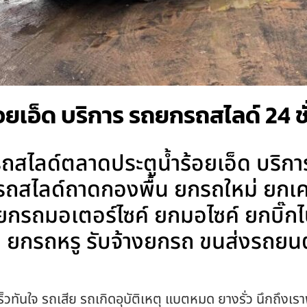
ยเอ็ด บริการ รถยกรถสไลด์ 24 ชั
สไลด์ตลาดประตูน้ำร้อยเอ็ด บริกา
 รถสไลด์ถาดกองพื้น ยกรถใหม่ ยกเค
น ยกรถมอเตอร์ไซค์ ยกมอไซค์ ยกบิ
ยกรถหรู รับจ้างยกรถ ขนส่งรถยนต
็วทันใจ รถเสีย รถเกิดอุบัติเหตุ แบตหมด ยางรั่ว นึกถึงเรา