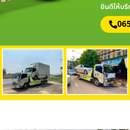
ยินดีให้บร
065