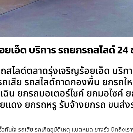
อยเอ็ด บริการ รถยกรถสไลด์ 24 ช
ถสไลด์ตลาดรุ่งเจริญร้อยเอ็ด บริก
ยกรถเสีย รถสไลด์ถาดกองพื้น ยกรถให
ุกเฉิน ยกรถมอเตอร์ไซค์ ยกมอไซค์
ยแดง ยกรถหรู รับจ้างยกรถ ขนส่งร
็วทันใจ รถเสีย รถเกิดอุบัติเหตุ แบตหมด ยางรั่ว นึกถึงเรา