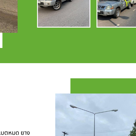
ุ แบตหมด ยาง