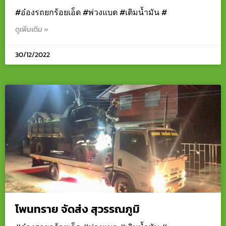
#อ๋องรถยกร้อยเอ็ด #พ่วงแบต #เติมน้ำมัน #
ดูเพิ่มเติม »
30/12/2022
โพนทราย จัดส่ง สุวรรณภูมิ