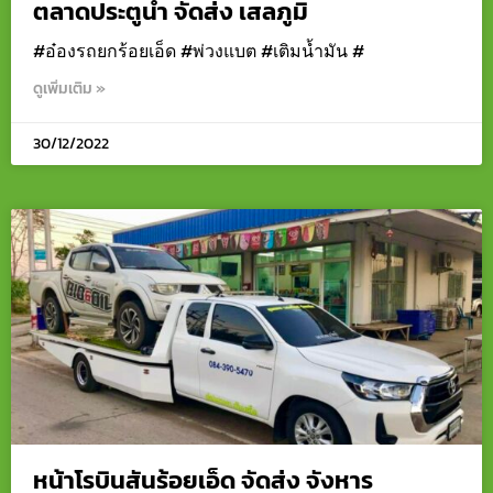
ตลาดประตูน้ำ จัดส่ง เสลภูมิ
#อ๋องรถยกร้อยเอ็ด #พ่วงแบต #เติมน้ำมัน #
ดูเพิ่มเติม »
30/12/2022
หน้าโรบินสันร้อยเอ็ด จัดส่ง จังหาร