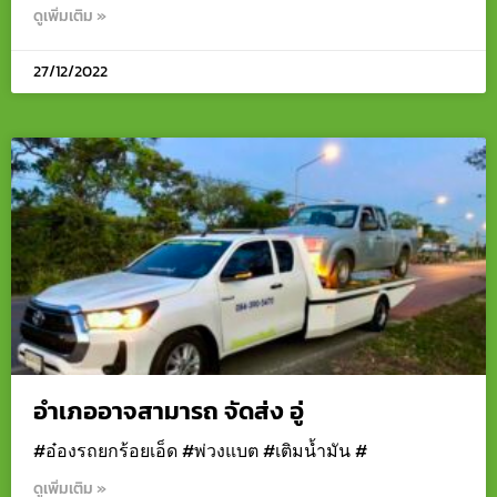
ดูเพิ่มเติม »
27/12/2022
อำเภออาจสามารถ จัดส่ง อู่
#อ๋องรถยกร้อยเอ็ด #พ่วงแบต #เติมน้ำมัน #
ดูเพิ่มเติม »