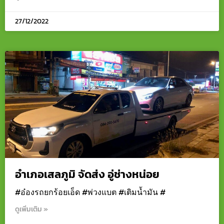
27/12/2022
อำเภอเสลภูมิ จัดส่ง อู่ช่างหน่อย
#อ๋องรถยกร้อยเอ็ด #พ่วงแบต #เติมน้ำมัน #
ดูเพิ่มเติม »