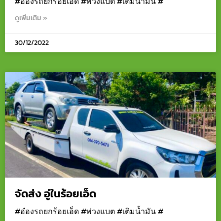
#อ๋องรถยกร้อยเอ็ด #พ่วงแบต #เติมน้ำมัน #
ดูเพิ่มเติม »
30/12/2022
จัดส่ง อู่ในร้อยเอ็ด
#อ๋องรถยกร้อยเอ็ด #พ่วงแบต #เติมน้ำมัน #