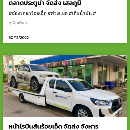
ตลาดประตูน้ำ จัดส่ง เสลภูมิ
#อ๋องรถยกร้อยเอ็ด #พ่วงแบต #เติมน้ำมัน #
ดูเพิ่มเติม »
30/12/2022
หน้าโรบินสันร้อยเอ็ด จัดส่ง จังหาร