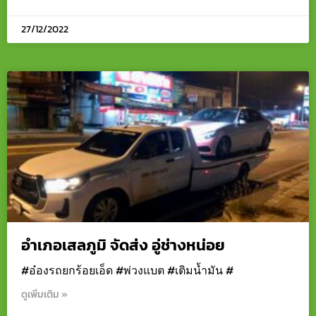
27/12/2022
อำเภอเสลภูมิ จัดส่ง อู่ช่างหน่อย
#อ๋องรถยกร้อยเอ็ด #พ่วงแบต #เติมน้ำมัน #
ดูเพิ่มเติม »