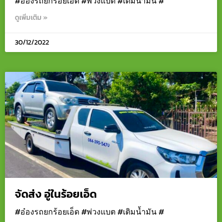
#อ๋องรถยกร้อยเอ็ด #พ่วงแบต #เติมน้ำมัน #
ดูเพิ่มเติม »
30/12/2022
จัดส่ง อู่ในร้อยเอ็ด
#อ๋องรถยกร้อยเอ็ด #พ่วงแบต #เติมน้ำมัน #