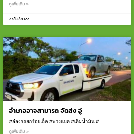
ดูเพิ่มเติม »
27/12/2022
อำเภออาจสามารถ จัดส่ง อู่
#อ๋องรถยกร้อยเอ็ด #พ่วงแบต #เติมน้ำมัน #
ดูเพิ่มเติม »