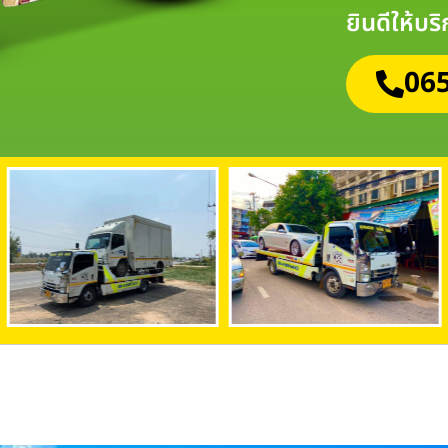
ยินดีให้บร
065