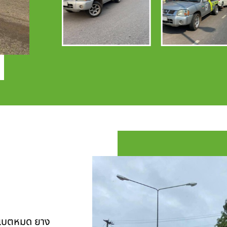
ุ แบตหมด ยาง