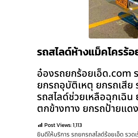
รถสไลด์ห้างแม็คโครร้อย
อ๋องรถยกร้อยเอ็ด.com รถ
ยกรถอุบัติเหตุ ยกรถเสีย
รถสไลด์ช่วยเหลือฉุกเฉิ
ตกข้างทาง ยกรถป้ายแดง 
Post Views:
1,113
ยินดีให้บริการ รถยกรถสไลด์ร้อยเอ็ด รวดเร