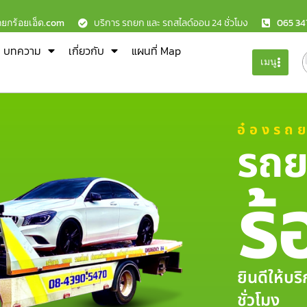
ถยกร้อยเอ็ด.com
บริการ รถยก และ รถสไลด์ออน 24 ชั่วโมง
065 34
บทความ
เกี่ยวกับ
แผนที่ Map
เมนู
อ๋องรถ
รถย
ร้
ยินดีให้บ
ชั่วโมง