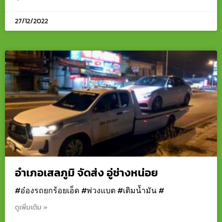
27/12/2022
อำเภอเสลภูมิ จัดส่ง อู่ช่างหน่อย
#อ๋องรถยกร้อยเอ็ด #พ่วงแบต #เติมน้ำมัน #
ดูเพิ่มเติม »