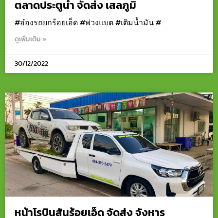
ตลาดประตูน้ำ จัดส่ง เสลภูมิ
#อ๋องรถยกร้อยเอ็ด #พ่วงแบต #เติมน้ำมัน #
ดูเพิ่มเติม »
30/12/2022
หน้าโรบินสันร้อยเอ็ด จัดส่ง จังหาร