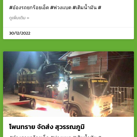
#อ๋องรถยกร้อยเอ็ด #พ่วงแบต #เติมน้ำมัน #
ดูเพิ่มเติม »
30/12/2022
โพนทราย จัดส่ง สุวรรณภูมิ