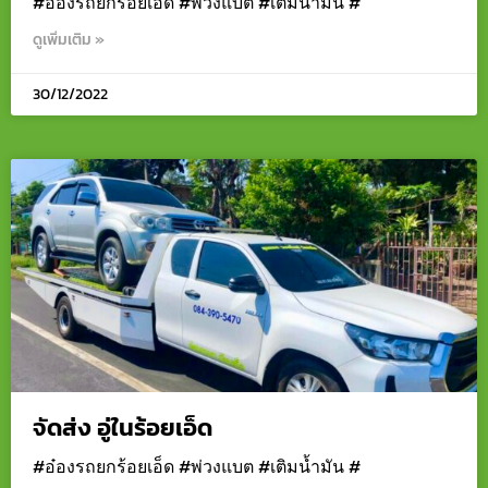
#อ๋องรถยกร้อยเอ็ด #พ่วงแบต #เติมน้ำมัน #
ดูเพิ่มเติม »
30/12/2022
จัดส่ง อู่ในร้อยเอ็ด
#อ๋องรถยกร้อยเอ็ด #พ่วงแบต #เติมน้ำมัน #