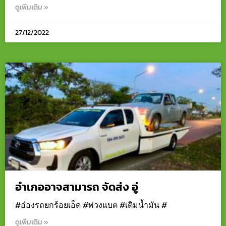
ดูเพิ่มเติม »
27/12/2022
อำเภออาจสามารถ จัดส่ง อู่
#อ๋องรถยกร้อยเอ็ด #พ่วงแบต #เติมน้ำมัน #
ดูเพิ่มเติม »